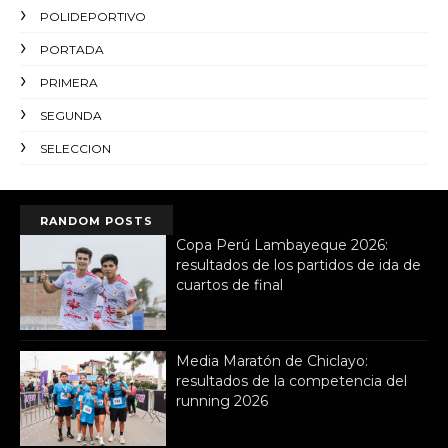
POLIDEPORTIVO
PORTADA
PRIMERA
SEGUNDA
SELECCION
RANDOM POSTS
Copa Perú Lambayeque 2026:
resultados de los partidos de ida de
cuartos de final
Media Maratón de Chiclayo:
resultados de la competencia del
running 2026